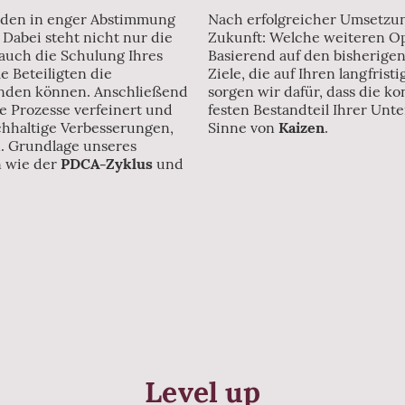
den in enger Abstimmung
Nach erfolgreicher Umsetzun
 Dabei steht nicht nur die
Zukunft: Welche weiteren Op
auch die Schulung Ihres
Basierend auf den bisherige
e Beteiligten die
Ziele, die auf Ihren langfrist
nden können. Anschließend
sorgen wir dafür, dass die k
e Prozesse verfeinert und
festen Bestandteil Ihrer Un
achhaltige Verbesserungen,
Sinne von
Kaizen
.
n. Grundlage unseres
n wie der
PDCA-Zyklus
und
Level up